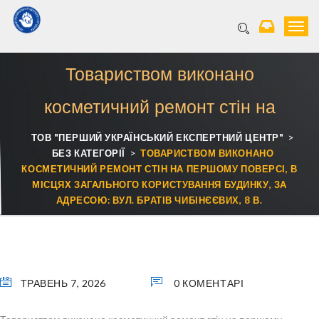
T
o
g
Товариством виконано
g
l
e
косметичний ремонт стін на
n
a
першому поверсі, в місцях
>
ТОВ "ПЕРШИЙ УКРАЇНСЬКИЙ ЕКСПЕРТНИЙ ЦЕНТР"
v
>
БЕЗ КАТЕГОРІЇ
ТОВАРИСТВОМ ВИКОНАНО
i
загального користування будинку,
КОСМЕТИЧНИЙ РЕМОНТ СТІН НА ПЕРШОМУ ПОВЕРСІ, В
g
a
МІСЦЯХ ЗАГАЛЬНОГО КОРИСТУВАННЯ БУДИНКУ, ЗА
t
за адресою: вул. Братів Чибінєєвих,
АДРЕСОЮ: ВУЛ. БРАТІВ ЧИБІНЄЄВИХ, 8 В.
i
o
8 В.
n
ТРАВЕНЬ 7, 2026
0 КОМЕНТАРІ