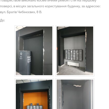
Товариством виконано косметичний ремонт стін на першому
поверсі, в місцях загального користування будинку, за адресою:
вул. Братів Чибінєєвих, 8 В.
До: