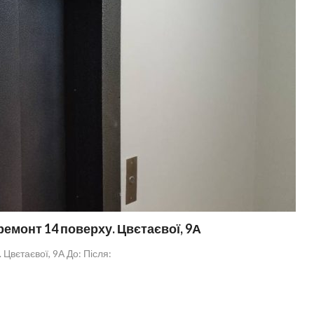
емонт 14 поверху. Цвєтаєвої, 9А
Цвєтаєвої, 9А До: Після: