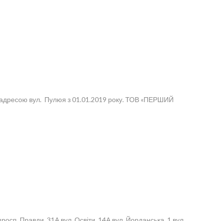
а адресою вул. Пулюя з 01.01.2019 року. ТОВ «ПЕРШИЙ
росп. Правди, 31А вул. Освіти, 14А вул. Йорданська, 1 вул.