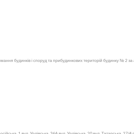
имання будинків і споруд та прибудинкових територій будинку № 2 з
ська, 1 вул. Урлівська, 36А вул. Урлівська, 20 вул. Татарська, 27/4 п