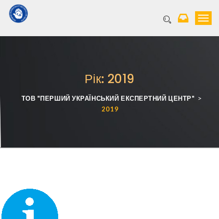
T
o
g
g
l
e
Рік: 2019
n
a
v
>
ТОВ "ПЕРШИЙ УКРАЇНСЬКИЙ ЕКСПЕРТНИЙ ЦЕНТР"
i
2019
g
a
t
i
o
n